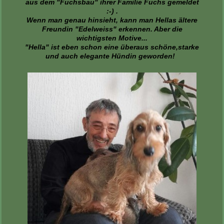
aus dem "Fuchsbau" ihrer Familie Fuchs gemeldet
:-) .
Wenn man genau hinsieht, kann man Hellas ältere
Freundin "Edelweiss" erkennen. Aber die
wichtigsten Motive...
"Hella" ist eben schon eine überaus schöne,starke
und auch elegante Hündin geworden!