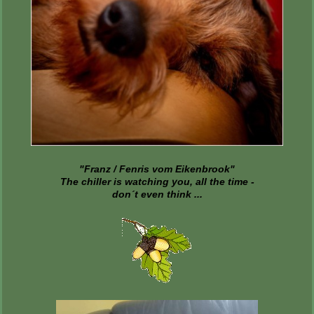
"Franz / Fenris vom Eikenbrook"
The chiller is watching you, all the time -
don´t even think ...