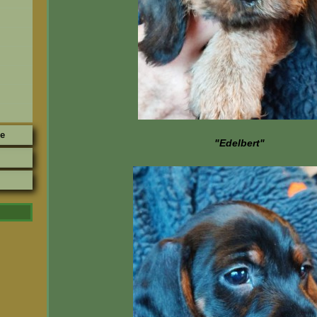
he
"Edelbert"