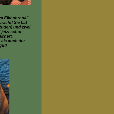
om Eikenbrook"
racht! Sie hat
(Rüden) und zwei
 jetzt schon
fächert.
 als auch der
gut!