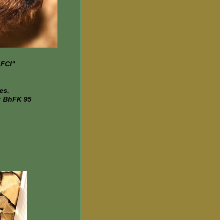
 FCI"
es.
) ; BhFK 95