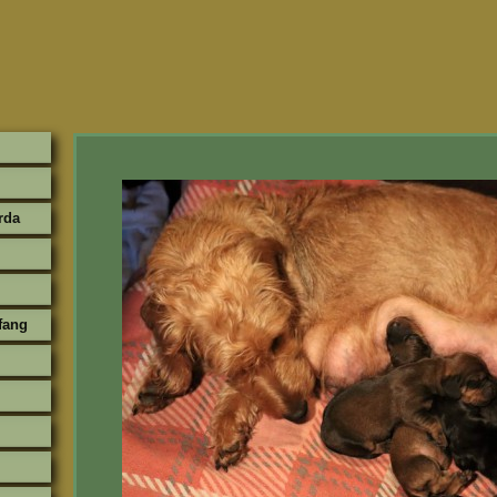
rda
fang