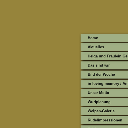
Home
Aktuelles
Helga und Fräulein Ge
Das sind wir
Bild der Woche
in loving memory / An
Unser Motto
Wurfplanung
Welpen-Galerie
Rudelimpressionen