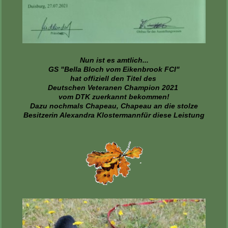
Nun ist es amtlich...
GS "Bella Bloch vom Eikenbrook FCI"
hat offiziell den Titel des
Deutschen Veteranen Champion 2021
vom DTK zuerkannt bekommen!
Dazu nochmals Chapeau, Chapeau an die stolze
Besitzerin Alexandra Klostermannfür diese Leistung