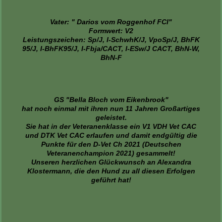
Vater: " Darios vom Roggenhof FCI"
Formwert: V2
Leistungszeichen: Sp/J, I-SchwhK/J, VpoSp/J, BhFK
95/J, I-BhFK95/J, I-Fbja/CACT, I-ESw/J CACT, BhN-W,
BhN-F
GS "Bella Bloch vom Eikenbrook"
hat noch einmal mit ihren nun 11 Jahren Großartiges
geleistet.
Sie hat in der Veteranenklasse ein V1 VDH Vet CAC
und DTK Vet CAC erlaufen und damit endgültig die
Punkte für den D-Vet Ch 2021 (Deutschen
Veteranenchampion 2021) gesammelt!
Unseren herzlichen Glückwunsch an Alexandra
Klostermann, die den Hund zu all diesen Erfolgen
geführt hat!